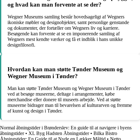
og hvad kan man forvente at se der?
Wegner Museums samling består hovedsageligt af Wegners
ikoniske møbler og designobjekter, samt personlige genstande
og dokumenter, der fortæller om Wegners liv og karriere.
Besøgende kan forvente at se en imponerende samling af
Wegners mest kendte værker og få et indblik i hans unikke
designfilosofi.
Hvordan kan man støtte Tønder Museum og
Wegner Museum i Tønder?
Man kan støtte Tønder Museum og Wegner Museum i Tønder
ved at besøge museerne, deltage i arrangementer, købe
merchandise eller donere til museets arbejde. Ved at støtte
museerne bidrager man til bevarelsen af kulturarven og fremme
af kunst og design i Tønder.
Normal åbningstider i Brønderslev: En guide til at navigere i byens
åbningstider
•
XL Byg Hadsten Åbningstider
•
Bilka Bistro
Åbningstider: En Guide til at Nyde en Lækker Måltid
•
Netto