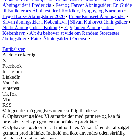
Åbningstider i Fredericia
•
Fest og Farver Åbningstider: En Guide
til Butikkernes Åbningstider i Roskilde, Lyngby, og Nørrebro
•
Lego House Åbningstider 2020
•
Frilandsmuseet Åbningstider
•
Silvan åbningstider i København | Silvan Kultorvet åbningstider
•
Netto Åbningstider i Kolding
•
Elgiganten Åbningstider i
København
•
Alt du behøver at vide om Randers Storcenter
åbningstider
•
Føtex Åbningstider i Odense
•
Butikslisten
At dele er kærligt
X
Facebook
Instagram
LinkedIn
YouTube
Pinterest
TikTok
Mail
RSS
© Ingen del må gengives uden skriftlig tilladelse.
© Ophavsret gælder. Vi samarbejder med partnere og kan få
provision ved køb gennem anbefalede produkter.
© Ophavsret gælder for alt indhold her. Vi kan få en del af salget
gennem produktlinks. Indhold må ikke anvendes uden skriftlig
tilladelse fra rettighedshaver.