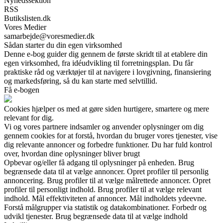
Nyhedssektion
RSS
Butikslisten.dk
Vores Medier
samarbejde@voresmedier.dk
Sådan starter du din egen virksomhed
Denne e-bog guider dig gennem de første skridt til at etablere din
egen virksomhed, fra idéudvikling til forretningsplan. Du får
praktiske råd og værktøjer til at navigere i lovgivning, finansiering
og markedsføring, så du kan starte med selvtillid.
Få e-bogen
Cookies hjælper os med at gøre siden hurtigere, smartere og mere
relevant for dig.
Vi og vores partnere indsamler og anvender oplysninger om dig
gennem cookies for at forstå, hvordan du bruger vores tjenester, vise
dig relevante annoncer og forbedre funktioner. Du har fuld kontrol
over, hvordan dine oplysninger bliver brugt
Opbevar og/eller få adgang til oplysninger på enheden. Brug
begrænsede data til at vælge annoncer. Opret profiler til personlig
annoncering. Brug profiler til at vælge målrettede annoncer. Opret
profiler til personligt indhold. Brug profiler til at vælge relevant
indhold. Mål effektiviteten af annoncer. Mål indholdets ydeevne.
Forstå målgrupper via statistik og datakombinationer. Forbedr og
udvikl tjenester. Brug begrænsede data til at vælge indhold