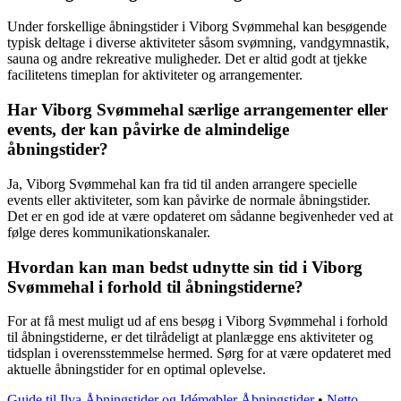
Under forskellige åbningstider i Viborg Svømmehal kan besøgende
typisk deltage i diverse aktiviteter såsom svømning, vandgymnastik,
sauna og andre rekreative muligheder. Det er altid godt at tjekke
facilitetens timeplan for aktiviteter og arrangementer.
Har Viborg Svømmehal særlige arrangementer eller
events, der kan påvirke de almindelige
åbningstider?
Ja, Viborg Svømmehal kan fra tid til anden arrangere specielle
events eller aktiviteter, som kan påvirke de normale åbningstider.
Det er en god ide at være opdateret om sådanne begivenheder ved at
følge deres kommunikationskanaler.
Hvordan kan man bedst udnytte sin tid i Viborg
Svømmehal i forhold til åbningstiderne?
For at få mest muligt ud af ens besøg i Viborg Svømmehal i forhold
til åbningstiderne, er det tilrådeligt at planlægge ens aktiviteter og
tidsplan i overensstemmelse hermed. Sørg for at være opdateret med
aktuelle åbningstider for en optimal oplevelse.
Guide til Ilva Åbningstider og Idémøbler Åbningstider
•
Netto