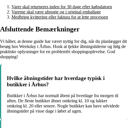
Varer skal returneres inden for 30 dage efter købsdatoen
Varerne skal være ubrugte og i original emballage
Medbring kvittering eller faktura for at lette processen
Afsluttende Bemærkninger
Vi håber, at denne guide har været nyttig for dig, når du planlægger dit
besøg hos Weekday i Århus. Husk at tjekke åbningstiderne og følg de
praktiske oplysninger for en problemfri shoppingoplevelse. God
shopping!
Hvilke åbningstider har hverdage typisk i
butikker i Århus?
Butikker i Århus har normalt åbent på hverdage fra morgen til
aften. De fleste butikker åbner omkring kl. 10 og lukker
omkring kl. 20 eller senere. Nogle butikker kan have udvidede
åbningstider på visse dage i løbet af ugen.