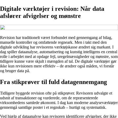
Digitale værktøjer i revision: Når data
afslører afvigelser og mønstre
Revision har traditionelt været forbundet med gennemgang af bilag,
manuelle kontroller og omfattende regneark. Men i takt med den
digitale udvikling har revisorens værktøjskasse ændret sig markant. I
dag spiller dataanalyse, automatisering og kunstig intelligens en central
rolle i arbejdet med at opdage fejl, uregelmæssigheder og mønstre, som
tidligere kunne være skjult i mængden af tal. De digitale værktøjer gør
ikke kun revisionen mere effektiv – de ændrer også måden, vi forstår
og bruger data på.
Fra stikprøver til fuld datagennemgang
Tidligere byggede revision ofte på stikprøver. Revisoren udvalgte et
udsnit af transaktioner og vurderede, om de repræsenterede
virksomhedens samlede økonomi. I dag kan moderne analyseværktøjer
gennemgå samtlige poster i et regnskab – hurtigt og systematisk.
Ved hjælp af dataanalyse kan revisoren identificere afvigelser, der ikke