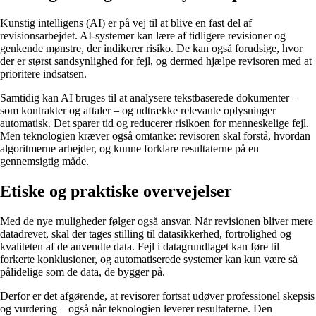
Kunstig intelligens (AI) er på vej til at blive en fast del af
revisionsarbejdet. AI-systemer kan lære af tidligere revisioner og
genkende mønstre, der indikerer risiko. De kan også forudsige, hvor
der er størst sandsynlighed for fejl, og dermed hjælpe revisoren med at
prioritere indsatsen.
Samtidig kan AI bruges til at analysere tekstbaserede dokumenter –
som kontrakter og aftaler – og udtrække relevante oplysninger
automatisk. Det sparer tid og reducerer risikoen for menneskelige fejl.
Men teknologien kræver også omtanke: revisoren skal forstå, hvordan
algoritmerne arbejder, og kunne forklare resultaterne på en
gennemsigtig måde.
Etiske og praktiske overvejelser
Med de nye muligheder følger også ansvar. Når revisionen bliver mere
datadrevet, skal der tages stilling til datasikkerhed, fortrolighed og
kvaliteten af de anvendte data. Fejl i datagrundlaget kan føre til
forkerte konklusioner, og automatiserede systemer kan kun være så
pålidelige som de data, de bygger på.
Derfor er det afgørende, at revisorer fortsat udøver professionel skepsis
og vurdering – også når teknologien leverer resultaterne. Den