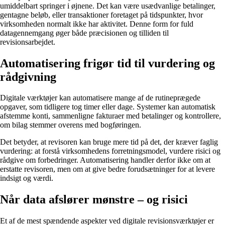
umiddelbart springer i øjnene. Det kan være usædvanlige betalinger,
gentagne beløb, eller transaktioner foretaget på tidspunkter, hvor
virksomheden normalt ikke har aktivitet. Denne form for fuld
datagennemgang øger både præcisionen og tilliden til
revisionsarbejdet.
Automatisering frigør tid til vurdering og
rådgivning
Digitale værktøjer kan automatisere mange af de rutineprægede
opgaver, som tidligere tog timer eller dage. Systemer kan automatisk
afstemme konti, sammenligne fakturaer med betalinger og kontrollere,
om bilag stemmer overens med bogføringen.
Det betyder, at revisoren kan bruge mere tid på det, der kræver faglig
vurdering: at forstå virksomhedens forretningsmodel, vurdere risici og
rådgive om forbedringer. Automatisering handler derfor ikke om at
erstatte revisoren, men om at give bedre forudsætninger for at levere
indsigt og værdi.
Når data afslører mønstre – og risici
Et af de mest spændende aspekter ved digitale revisionsværktøjer er