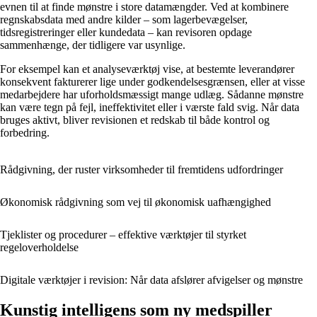
evnen til at finde mønstre i store datamængder. Ved at kombinere
regnskabsdata med andre kilder – som lagerbevægelser,
tidsregistreringer eller kundedata – kan revisoren opdage
sammenhænge, der tidligere var usynlige.
For eksempel kan et analyseværktøj vise, at bestemte leverandører
konsekvent fakturerer lige under godkendelsesgrænsen, eller at visse
medarbejdere har uforholdsmæssigt mange udlæg. Sådanne mønstre
kan være tegn på fejl, ineffektivitet eller i værste fald svig. Når data
bruges aktivt, bliver revisionen et redskab til både kontrol og
forbedring.
Rådgivning, der ruster virksomheder til fremtidens udfordringer
Økonomisk rådgivning som vej til økonomisk uafhængighed
Tjeklister og procedurer – effektive værktøjer til styrket
regeloverholdelse
Digitale værktøjer i revision: Når data afslører afvigelser og mønstre
Kunstig intelligens som ny medspiller