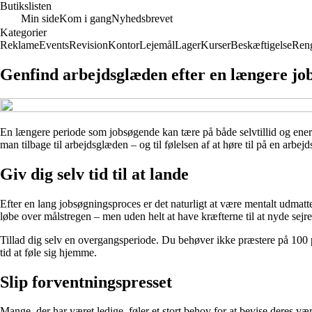
Butikslisten
Min side
Kom i gang
Nyhedsbrevet
Kategorier
Reklame
Events
Revision
Kontor
Lejemål
Lager
Kurser
Beskæftigelse
Ren
Genfind arbejdsglæden efter en længere jo
En længere periode som jobsøgende kan tære på både selvtillid og energ
man tilbage til arbejdsglæden – og til følelsen af at høre til på en arbe
Giv dig selv tid til at lande
Efter en lang jobsøgningsproces er det naturligt at være mentalt udmatt
løbe over målstregen – men uden helt at have kræfterne til at nyde sejre
Tillad dig selv en overgangsperiode. Du behøver ikke præstere på 100 pro
tid at føle sig hjemme.
Slip forventningspresset
Mange, der har været ledige, føler et stort behov for at bevise deres vær