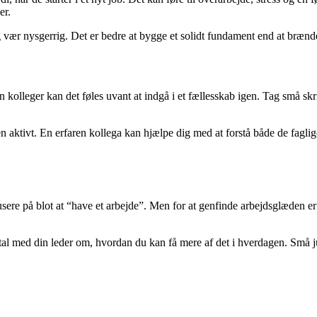
er.
og vær nysgerrig. Det er bedre at bygge et solidt fundament end at brænde 
leger kan det føles uvant at indgå i et fællesskab igen. Tag små skridt:
ktivt. En erfaren kollega kan hjælpe dig med at forstå både de faglige og
ere på blot at “have et arbejde”. Men for at genfinde arbejdsglæden er 
tal med din leder om, hvordan du kan få mere af det i hverdagen. Små jus