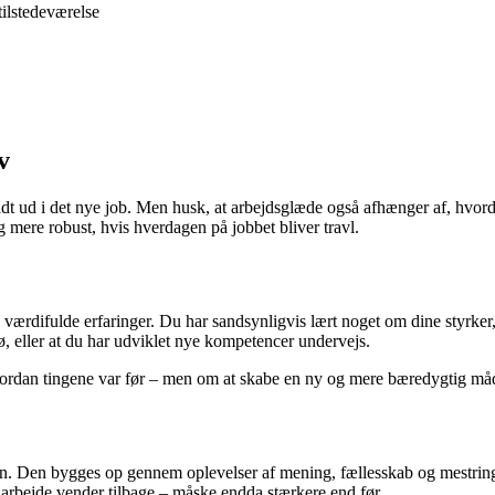
tilstedeværelse
v
ldt ud i det nye job. Men husk, at arbejdsglæde også afhænger af, hvordan 
g mere robust, hvis hverdagen på jobbet bliver travl.
rdifulde erfaringer. Du har sandsynligvis lært noget om dine styrker,
jø, eller at du har udviklet nye kompetencer undervejs.
vordan tingene var før – men om at skabe en ny og mere bæredygtig måd
. Den bygges op gennem oplevelser af mening, fællesskab og mestring. Giv
arbejde vender tilbage – måske endda stærkere end før.