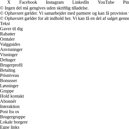
X
Facebook
Instagram
LinkedIn
YouTube
Pin
© Ingen del må gengives uden skriftlig tilladelse.
© Ophavsret gælder. Vi samarbejder med partnere og kan få provision
© Ophavsret gælder for alt indhold her. Vi kan få en del af salget genne
Tekst
Gaver til dig
Rabatter
Omtaler
Valgguides
Anvisninger
Visninger
Deltager
Brugerprofil
Betaling
Prisniveau
Bonusser
Løsninger
Gruppe
Hold kontakt
Abonnér
Interaktion
Post fra os
Brugergruppe
Lokale borgere
Egne links