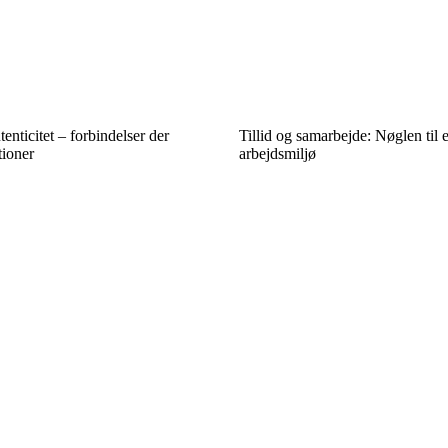
nticitet – forbindelser der
Tillid og samarbejde: Nøglen til e
tioner
arbejdsmiljø