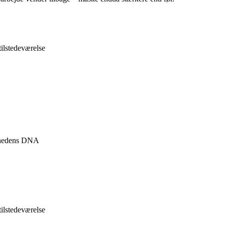
tilstedeværelse
omhedens DNA
tilstedeværelse