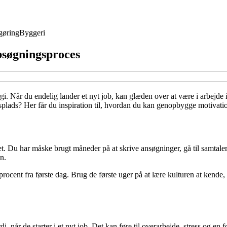
gøring
Byggeri
bsøgningsproces
i. Når du endelig lander et nyt job, kan glæden over at være i arbejde
jdsplads? Her får du inspiration til, hvordan du kan genopbygge motivatio
et. Du har måske brugt måneder på at skrive ansøgninger, gå til samtaler
n.
cent fra første dag. Brug de første uger på at lære kulturen at kende, f
di, når de starter i et nyt job. Det kan føre til overarbejde, stress og e