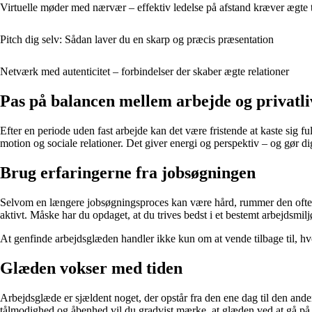
Virtuelle møder med nærvær – effektiv ledelse på afstand kræver ægte 
Pitch dig selv: Sådan laver du en skarp og præcis præsentation
Netværk med autenticitet – forbindelser der skaber ægte relationer
Pas på balancen mellem arbejde og privatli
Efter en periode uden fast arbejde kan det være fristende at kaste sig fu
motion og sociale relationer. Det giver energi og perspektiv – og gør di
Brug erfaringerne fra jobsøgningen
Selvom en længere jobsøgningsproces kan være hård, rummer den ofte væ
aktivt. Måske har du opdaget, at du trives bedst i et bestemt arbejdsmil
At genfinde arbejdsglæden handler ikke kun om at vende tilbage til, h
Glæden vokser med tiden
Arbejdsglæde er sjældent noget, der opstår fra den ene dag til den anden
tålmodighed og åbenhed vil du gradvist mærke, at glæden ved at gå på 