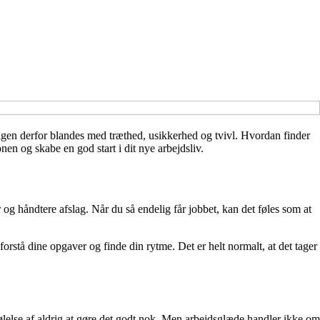
 igen derfor blandes med træthed, usikkerhed og tvivl. Hvordan finder
nen og skabe en god start i dit nye arbejdsliv.
 og håndtere afslag. Når du så endelig får jobbet, kan det føles som at
orstå dine opgaver og finde din rytme. Det er helt normalt, at det tager
n følelse af aldrig at gøre det godt nok. Men arbejdsglæde handler ikke om