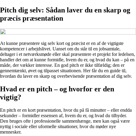
Pitch dig selv: Sådan laver du en skarp og
præcis præsentation
At kunne præsentere sig selv kort og præcist er en af de vigtigste
kompetencer i arbejdslivet. Uanset om du står til en jobsamtale,
deltager i et netværksmøde eller skal præsentere et projekt for ledelsen,
handler det om at kunne formidle, hvem du er, og hvad du kan – på en
måde, der vækker interesse. En god pitch er ikke tilfældig; den er
gennemtænkt, øvet og tilpasset situationen. Her får du en guide til,
hvordan du laver en skarp og overbevisende præsentation af dig selv.
Hvad er en pitch – og hvorfor er den
vigtig?
En pitch er en kort præsentation, hvor du på få minutter – eller endda
sekunder – formidler essensen af, hvem du er, og hvad du tilbyder.
Den bruges ofte i professionelle sammenhænge, men kan også være
nyttig i sociale eller uformelle situationer, hvor du møder nye
mennesker.