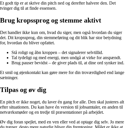
Et godt tip er at skrive din pitch ned og derefter halvere den. Det
tvinger dig til at finde essensen.
Brug kropssprog og stemme aktivt
Det handler ikke kun om, hvad du siger, men også hvordan du siger
det. Dit kropssprog, din stemmeføring og dit blik har stor betydning
for, hvordan du bliver opfattet.
Stå roligt og åbn kroppen – det signalerer selvtillid.
Tal tydeligt og med energi, men undgå at virke for anspændt.
Brug pauser bevidst – de giver plads til, at dine ord synker ind.
Et smil og øjenkontakt kan gøre mere for din troværdighed end lange
sætninger.
Tilpas og øv dig
En pitch er ikke noget, du laver én gang for alle. Den skal justeres alt
efter situationen. Du kan have én version til jobsamtaler, en anden til
netværksmøder og en tredje til præsentationer på arbejdet.
Øv dig foran spejlet, med en ven eller ved at optage dig selv. Jo mere
du træner, desto mere naturlig bliver din fremtoning. Målet er ikke at