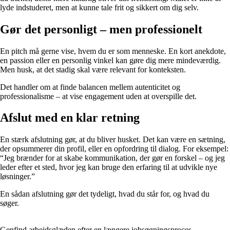
lyde indstuderet, men at kunne tale frit og sikkert om dig selv.
Gør det personligt – men professionelt
En pitch må gerne vise, hvem du er som menneske. En kort anekdote,
en passion eller en personlig vinkel kan gøre dig mere mindeværdig.
Men husk, at det stadig skal være relevant for konteksten.
Det handler om at finde balancen mellem autenticitet og
professionalisme – at vise engagement uden at overspille det.
Afslut med en klar retning
En stærk afslutning gør, at du bliver husket. Det kan være en sætning,
der opsummerer din profil, eller en opfordring til dialog. For eksempel:
“Jeg brænder for at skabe kommunikation, der gør en forskel – og jeg
leder efter et sted, hvor jeg kan bruge den erfaring til at udvikle nye
løsninger.”
En sådan afslutning gør det tydeligt, hvad du står for, og hvad du
søger.
Genfind arbejdsglæden efter en længere jobsøgningsproces