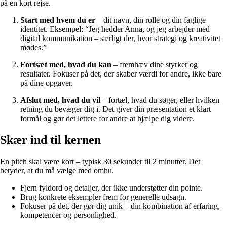
på en kort rejse.
Start med hvem du er
– dit navn, din rolle og din faglige
identitet. Eksempel: “Jeg hedder Anna, og jeg arbejder med
digital kommunikation – særligt der, hvor strategi og kreativitet
mødes.”
Fortsæt med, hvad du kan
– fremhæv dine styrker og
resultater. Fokuser på det, der skaber værdi for andre, ikke bare
på dine opgaver.
Afslut med, hvad du vil
– fortæl, hvad du søger, eller hvilken
retning du bevæger dig i. Det giver din præsentation et klart
formål og gør det lettere for andre at hjælpe dig videre.
Skær ind til kernen
En pitch skal være kort – typisk 30 sekunder til 2 minutter. Det
betyder, at du må vælge med omhu.
Fjern fyldord og detaljer, der ikke understøtter din pointe.
Brug konkrete eksempler frem for generelle udsagn.
Fokuser på det, der gør dig unik – din kombination af erfaring,
kompetencer og personlighed.